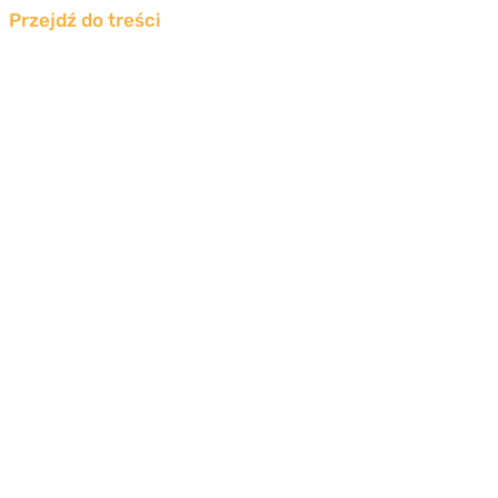
Przejdź do treści
Świadectwo
energetyczne
Szczecin
Otrzymaj oficjalny certyfikat energetyczny
nieruchomości bez wychodzenia z domu!
Jak to działa?
Zamów świadectwo