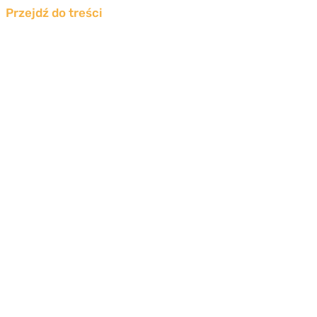
Przejdź do treści
Świadectwo
energetyczne Toruń
Otrzymaj oficjalny certyfikat energetyczny
nieruchomości bez wychodzenia z domu!
Jak to działa?
Zamów świadectwo